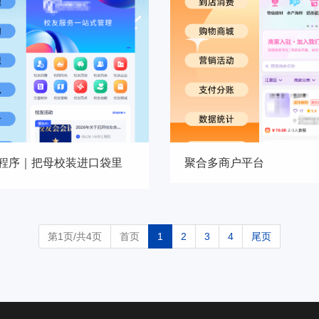
程序｜把母校装进口袋里
聚合多商户平台
第1页/共4页
首页
1
2
3
4
尾页