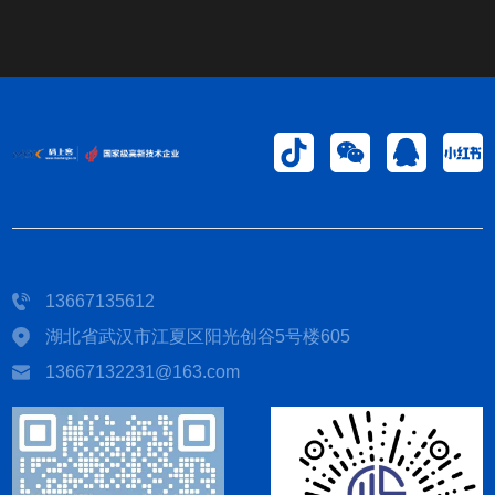
13667135612
湖北省武汉市江夏区阳光创谷5号楼605
13667132231@163.com